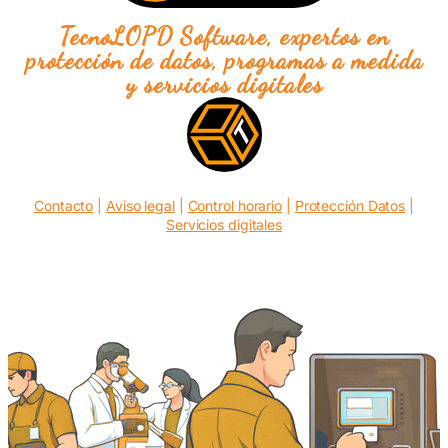
TecnoLOPD Software, expertos en
protección de datos, programas a medida
y servicios digitales
Contacto
|
Aviso legal
|
Control horario
|
Protección Datos
|
Servicios digitales