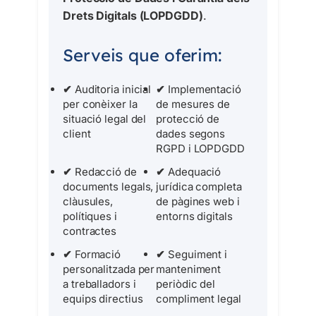
Drets Digitals (LOPDGDD)
.
Serveis que oferim:
✔
Auditoria inicial
✔
Implementació
per conèixer la
de mesures de
situació legal del
protecció de
client
dades segons
RGPD i LOPDGDD
✔
Redacció de
✔
Adequació
documents legals,
jurídica completa
clàusules,
de pàgines web i
polítiques i
entorns digitals
contractes
✔
Formació
✔
Seguiment i
personalitzada per
manteniment
a treballadors i
periòdic del
equips directius
compliment legal