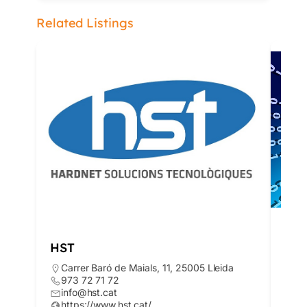
Related Listings
HST
EX
Carrer Baró de Maials, 11, 25005 Lleida
C.
973 72 71 72
Cá
info@hst.cat
65
https://www.hst.cat/
ex