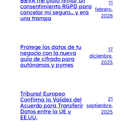
BBVA me pidió firmar un
11
consentimiento RGPD para
febrero,
cancelar mi seguro… y era
2026
una trampa
Protege los datos de tu
17
negocio con la nueva
diciembre,
guía de cifrado para
2025
autónomos y pymes
Tribunal Europeo
Confirma la Validez del
21
Acuerdo para Transferir
septiembre,
Datos entre la UE y
2025
EE.UU.