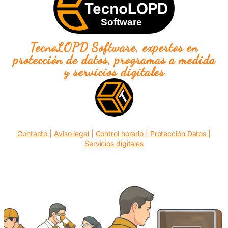
TecnoLOPD Software, expertos en
protección de datos, programas a medida
y servicios digitales
Contacto
|
Aviso legal
|
Control horario
|
Protección Datos
|
Servicios digitales