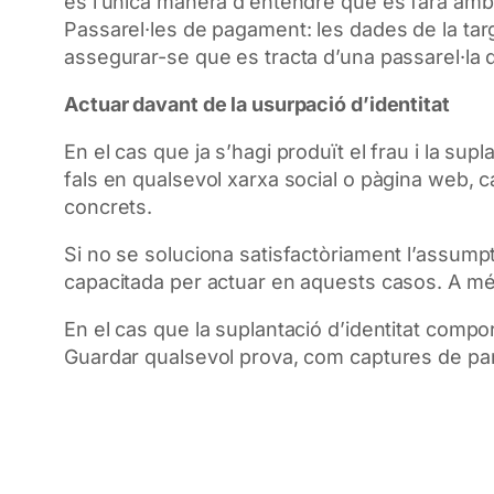
és l’única manera d’entendre què es farà amb 
Passarel·les de pagament: les dades de la targ
assegurar-se que es tracta d’una passarel·la
Actuar davant de la usurpació d’identitat
En el cas que ja s’hagi produït el frau i la sup
fals en qualsevol xarxa social o pàgina web, c
concrets.
Si no se soluciona satisfactòriament l’assum
capacitada per actuar en aquests casos. A més
En el cas que la suplantació d’identitat compo
Guardar qualsevol prova, com captures de pant