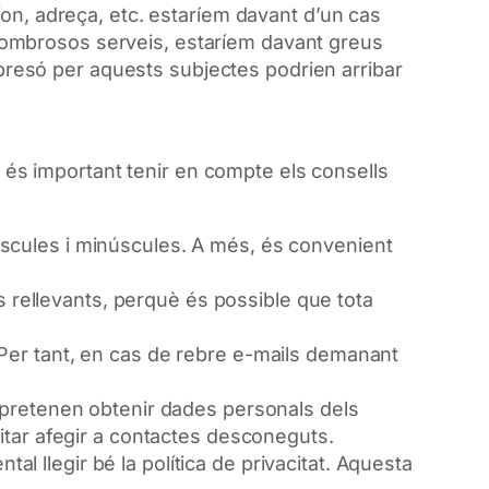
fon, adreça, etc. estaríem davant d’un cas
 a nombrosos serveis, estaríem davant greus
e presó per aquests subjectes podrien arribar
ò és important tenir en compte els consells
úscules i minúscules. A més, és convenient
es rellevants, perquè és possible que tota
Per tant, en cas de rebre e-mails demanant
s pretenen obtenir dades personals dels
itar afegir a contactes desconeguts.
tal llegir bé la política de privacitat. Aquesta