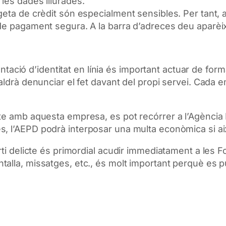
les dades lliurades.
eta de crèdit són especialment sensibles. Per tant, a
 de pagament segura. A la barra d’adreces deu aparèi
lantació d’identitat en línia és important actuar de for
aldrà denunciar el fet davant de
l propi servei
. Cada 
pte amb aquesta empresa, es pot recórrer a l’Agènci
, l’
AEPD
podrà interposar una multa econòmica si ai
rti delicte és primordial acudir immediatament a les F
alla, missatges, etc., és molt important perquè es p