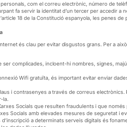
s personals, com el correu electrònic, número de telè
surpant fa servir la identitat d’un tercer per accedir
 l’article 18 de la Constitució espanyola, les penes d
ia
Internet és clau per evitar disgustos grans. Per a aix
e ser complicades, incloent-hi nombres, signes, maj
connexió Wifi gratuïta, és important evitar enviar dad
aus i contrasenyes a través de correus electrònics. 
-la.
 Xarxes Socials que resulten fraudulents i que nomé
Xarxes Socials amb elevades mesures de seguretat i ev
s d’inscripció a determinats serveis digitals és fonamen