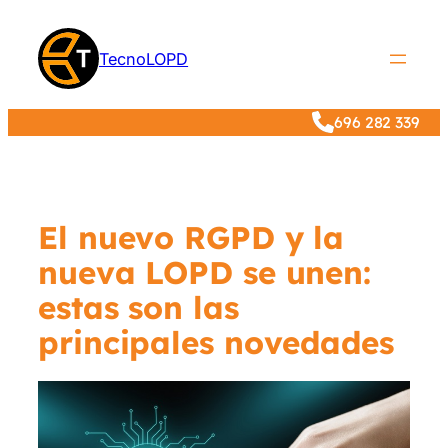
Saltar
al
TecnoLOPD
contenido
696 282 339
El nuevo RGPD y la
nueva LOPD se unen:
estas son las
principales novedades