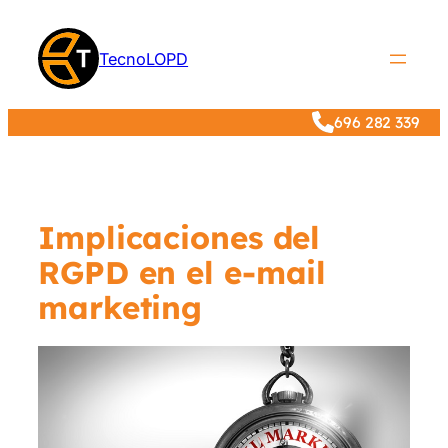
Saltar
al
TecnoLOPD
contenido
696 282 339
Implicaciones del
RGPD en el e-mail
marketing