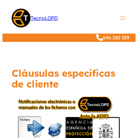
Saltar
al
TecnoLOPD
contenido
696 282 339
Cláusulas especificas
de cliente