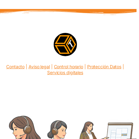
Contacto
|
Aviso legal
|
Control horario
|
Protección Datos
|
Servicios digitales