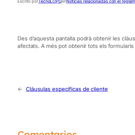
Escrito por
TecnoLOPD
en
Noticias relacionadas con el regla
Des d’aquesta
pantalla podrà
obtenir
les
clàu
afectats.
A més
pot
obtenir tots
els
formularis
←
Cláusulas especificas de cliente
Comentarios