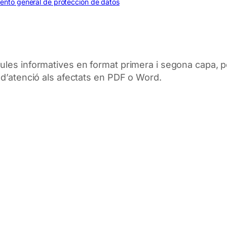
mento general de protección de datos
sules
informatives
en format
primera
i
segona
capa,
p
d’atenció als
afectats
en PDF o
Word.